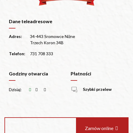
Dane teleadresowe
Adres:
34-443 Sromowce Niżne
Trzech Koron 34B
Telefon:
731 708 333
Godziny otwarcia
Płatności
Szybki przelew
Dzisiaj:
Zamów online